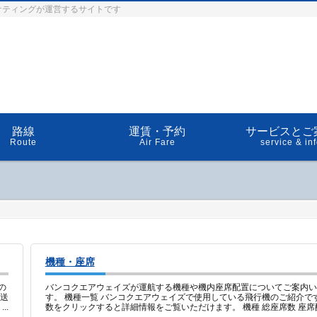
ケティングが運営するサイトです
路線
運賃・予約
サービスとご
Route
Air Fare
service & in
機種・座席
の
バンコクエアウェイズが運航する機種や機内座席配置についてご案内い
送
す。 機種一覧 バンコクエアウェイズで使用している飛行機のご紹介で
..
数をクリックすると詳細情報をご覧いただけます。 機種 総座席数 座席