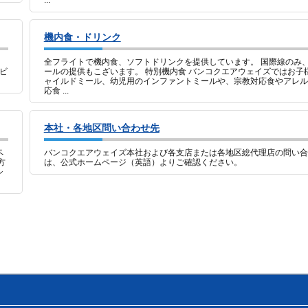
...
機内食・ドリンク
全フライトで機内食、ソフトドリンクを提供しています。 国際線のみ
 ビ
ールの提供もこざいます。 特別機内食 バンコクエアウェイズではお子
ャイルドミール、幼児用のインファントミールや、宗教対応食やアレル
応食 ...
本社・各地区問い合わせ先
ペ
バンコクエアウェイズ本社および各支店または各地区総代理店の問い合
方
は、公式ホームページ（英語）よりご確認ください。
シ