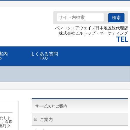
バンコクエアウェイズ日本地区総代理店
TEL
案内
よくある質問
fo
FAQ
サービスとご案内
たしま
ご案内
す。各席
配列 ク